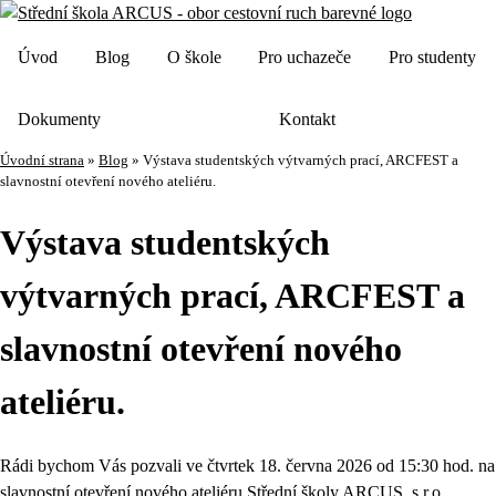
Úvod
Blog
O škole
Pro uchazeče
Pro studenty
Dokumenty
Kontakt
Úvodní strana
»
Blog
»
Výstava studentských výtvarných prací, ARCFEST a
slavnostní otevření nového ateliéru.
Výstava studentských
výtvarných prací, ARCFEST a
slavnostní otevření nového
ateliéru.
Rádi bychom Vás pozvali ve čtvrtek 18. června 2026 od 15:30 hod. na
slavnostní otevření nového ateliéru Střední školy ARCUS, s.r.o.,