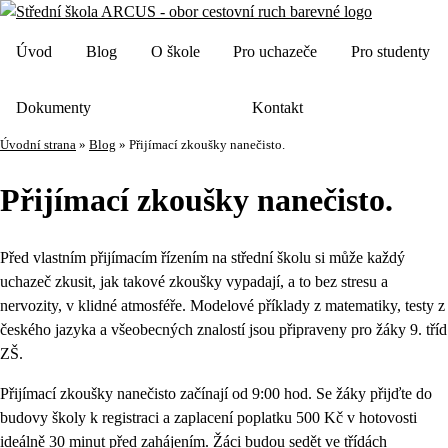
Úvod
Blog
O škole
Pro uchazeče
Pro studenty
Dokumenty
Kontakt
Úvodní strana
»
Blog
»
Přijímací zkoušky nanečisto.
Přijímací zkoušky nanečisto.
Před vlastním přijímacím řízením na střední školu si může každý
uchazeč zkusit, jak takové zkoušky vypadají, a to bez stresu a
nervozity, v klidné atmosféře. Modelové příklady z matematiky, testy z
českého jazyka a všeobecných znalostí jsou připraveny pro žáky 9. tříd
ZŠ.
Přijímací zkoušky nanečisto začínají od 9:00 hod. Se žáky přijďte do
budovy školy k registraci a zaplacení poplatku 500 Kč v hotovosti
ideálně 30 minut před zahájením. Žáci budou sedět ve třídách